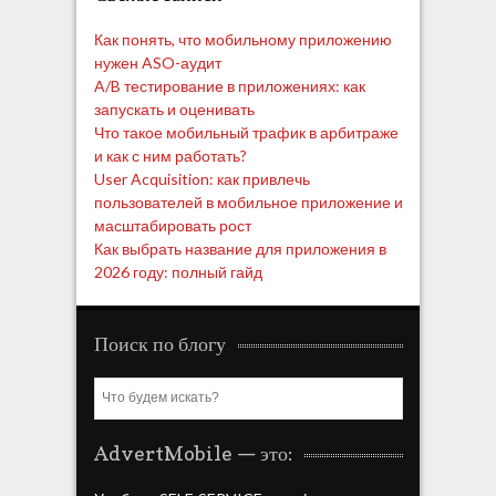
Как понять, что мобильному приложению
нужен ASO-аудит
A/B тестирование в приложениях: как
запускать и оценивать
Что такое мобильный трафик в арбитраже
и как с ним работать?
User Acquisition: как привлечь
пользователей в мобильное приложение и
масштабировать рост
Как выбрать название для приложения в
2026 году: полный гайд
Поиск по блогу
S
e
a
AdvertMobile — это:
r
c
h